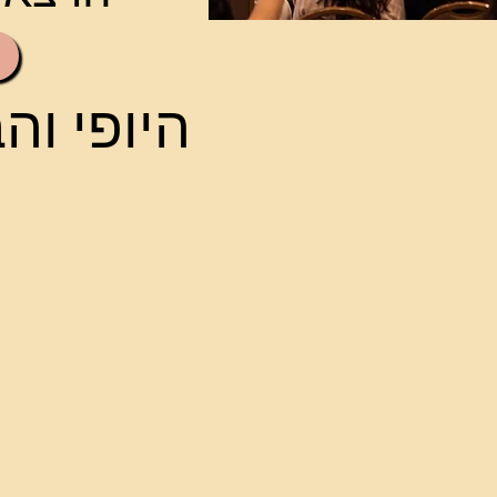
היופי וה
היופי וה