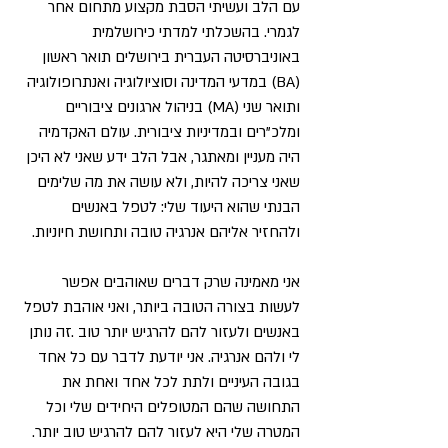
עם הלב ועשיתי הסבת מקצוע מתחום אחר
לגמרי. בהשכלתי למדתי כירושלמית
באוניברסיטה העברית בירושלים תואר ראשון
(BA) במדעי המדינה וסוציולוגיה ואנתרופולוגיה
ותואר שני (MA) בניהול ארגונים ציבוריים
ומלכ"רים ובמדיניות ציבורית. עולם האקדמיה
היה מעניין ומאתגר, אבל הלב ידע שאני לא היכן
שאני צריכה להיות, ולא עושה את מה שלימים
הבנתי שהוא היעוד שלי: לטפל באנשים
ולהחזיר אליהם אנרגיה טובה ותחושת חיוניות.
אני מאמינה שרק דברים שאוהבים אפשר
לעשות בצורה הטובה ביותר, ואני אוהבת לטפל
באנשים ולעזור להם להרגיש יותר טוב .זה נותן
לי ולהם אנרגיה. אני יודעת לדבר עם כל אחד
בגובה העיניים ולתת לכל אחד ואחת את
התחושה שהם המטופלים היחידים שלי וכל
המטרה שלי היא לעזור להם להרגיש טוב יותר.