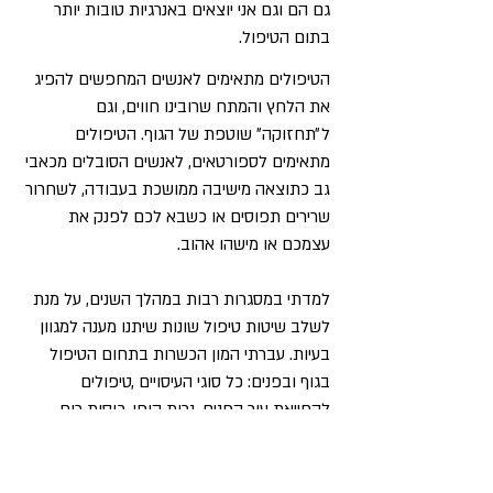
גם הם וגם אני יוצאים באנרגיות טובות יותר
בתום הטיפול.
הטיפולים מתאימים לאנשים המחפשים להפיג
את הלחץ והמתח שרובינו חווים, וגם
ל״תחזוקה״ שוטפת של הגוף. הטיפולים
מתאימים לספורטאים, לאנשים הסובלים מכאבי
גב כתוצאה מישיבה ממושכת בעבודה, לשחרור
שרירים תפוסים או כשבא לכם לפנק את
עצמכם או מישהו אהוב.
למדתי במסגרות רבות במהלך השנים, על מנת
לשלב שיטות טיפול שונות שיתנו מענה למגוון
בעיות. עברתי המון הכשרות בתחום הטיפול
בגוף ובפנים: כל סוגי העיסויים ,טיפולים
להחייאת עור הפנים, נרות הופי, כוסות רוח
,אבנים חמות ,טיפולים לנשים הרות ולאחר לידה
,טיפולים עם חום וקור, שימוש בכריות צמחים.
הטיפולים אצלי הם מגוונים ויצירתיים.