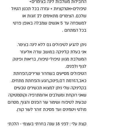
החבילות משלבות לינה בצימרים+
טיפולים+אטרקציות + עזרה בכל תכנון הטיול
שלכם. הצימרים מתאימים ל2 זוגות או
למשפחה עד 5 אנשים שמבלה באופן פרטי
בכל המתחם .
ניתן להגיע לטיפולים גם ללא לינה בצימר.
אני בעלת קליניקה במושב שדה אליעזר
המשלבת מגוון טיפולי טיפוח, בריאות ופינוק
לגוף ולפנים.
הטיפולים מסייעים בשחרור שרירים,הפחתת
כאב,הזרמת דם,פינוק,רוגע והפחתת מתחים.
בקליניקה שלי ניתן למצוא תכשירים טבעיים
שאני רוקחת ומשלבים ארומתרפיה וקוסמטיקה
טבעית לטיפוח ושימור עור הפנים והגוף, מסרום
מולטי ויטמינים ועד מסיכת זוהר לעור קורן.
קצת עלי : לפני 18 שנה בחרתי בעצמי - הלכתי