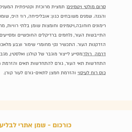
סרום מולטי ויטמינים
: תמצית מרוכזת וקטיפתית המעניק
והגנה. שמנים משובחים כגון: אובליפיחה, רוז היפ, שומש
רימונים חוחובה,ויטמינים וחומצות שומן בלתי רוויות, מר
התייבשות העור, נלחמים ברדיקלים החופשיים ומסייעי
הזדקנות העור. התכשיר נקי מחומרי שימור וצבע מלאכות
דרמה רולר
:מסייע לייצור מוגבר של קולגן ואלסטין, מג
התחדשות תאי העור, גורם להתחדשות תאים והזרמת ח
כוס רוח לעיסוי
והזרמת חמצן לתאים-גורם לעור קורן.
כורכום - שמן אתרי לבליע