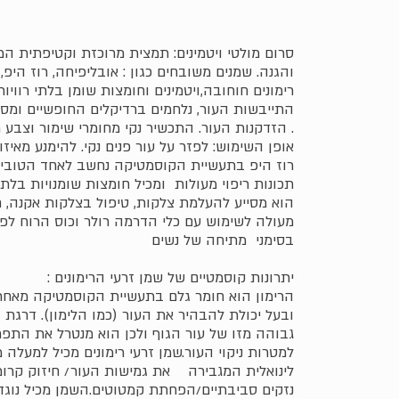
סרום מולטי ויטמינים: תמצית מרוכזת וקטיפתית המ
והגנה. שמנים משובחים כגון : אובליפיחה, רוז היפ,
רימונים חוחובה,ויטמינים וחומצות שומן בלתי רוויות
התייבשות העור, נלחמים ברדיקלים החופשיים ומס
הזדקנות העור. התכשיר נקי מחומרי שימור וצבע מלאכותיים .
אופן השימוש: לפזר על עור פנים נקי. להימנע מאיזור
רוז היפ בתעשיית הקוסמטיקה נחשב לאחד הטובים 
תכונות ריפוי מעולות ומכיל חומצות שומנויות בלתי 
, הוא מסייע להעלמת צלקות, טיפול בצלקות אקנה, ח
מעולה לשימוש עם כלי הדרמה רולר וכוס הרוח לפני
בסימני מתיחה של נשים
: יתרונות קוסמטיים של שמן זרעי הרימונים
הרימון הוא חומר גלם בתעשיית הקוסמטיקה מאחר 
ובעל יכולת להבהיר את העור (כמו הלימון). דרגת 
גבוהה מזו של עור הגוף ולכן הוא מנטרל את התפת
לינואלית המגבירה את גמישות העור/ חיזוק קרומ
נזקים סביבתיים/הפחתת קמטוטים.השמן מכיל נוגדי