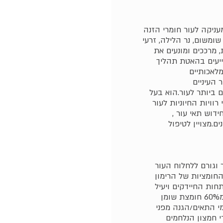
עניקה לעור חומרי הזנה
 שומשום, נר הלילה, זרעי
, מרככים ומונעים את
ייעים בהאטת תהליך
 העיניים
ביותר לעור.הוא בעל
רוויות החיוניות לעור
ידוש תאי עור
ם.מצויין לטיפול
וגורם ללחלוח העור
החומציות של הרימון
חות החיידקים ויעיל
למטרות ניקוי העור.שמן זרעי רימונים מכיל למעלה מ60% חומצת שומן
י התאים/הגנה מפני
 חמצון הנלחמים