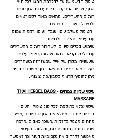
טיפול חדשני שנועד להזרמת חמצן לכל תאי 
הגוף, שיפור התפקוד בכל מערכות הגוף ופינוי 
רעלים מהשרירים.  מתאים מאוד לספורטאים, 
ולטיפול בשרירים תפוסים.
  הטיפול משלב עיסוי שבדי ועיסוי רקמות עמוק  
עם עיסוי   תאילנדי ולחיצות. 
שימוש בכלים סיניים  לשחרור רעלים מהשרירים 
עם כלי שנקראת  גואה שה = קרצוף רעלנים 
שעשוייה  מקרן של אייל שבעזרתה משחררים 
רעלים מהשרירים .התוצאה : גוף משוחרר ורפוי. 
ניתן להוסיף קרצוף בסבון/פילינג גוף .
עיסוי שקיות צמחים
 -
THAI HERBEL BAGS 
MASSAGE
עיסוי נפלא כתוספת  לכל סוג טיפול . העיסוי 
בכריות צמחים ממלא את הגוף בחיוניות ,מפיג 
מתחים מטפל בדלקות ,משכך כאבים ,מרפה 
שרירים ונותן תחושת רוגע ושלווה.  העיסוי 
מאפשר להרחיב את נקבוביות העור וכך לאפשר 