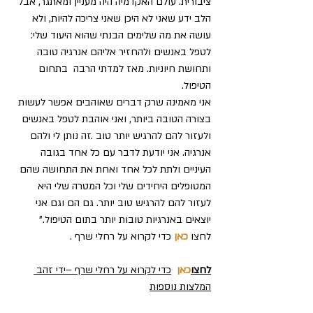
ציבורית. עולם האקדמיה היה מעניין ומאתגר, אבל 
הלב ידע שאני לא היכן שאני צריכה להיות, ולא 
עושה את מה שלימים הבנתי שהוא היעוד שלי: 
לטפל באנשים ולהחזיר אליהם אנרגיה טובה 
ותחושת חיוניות. מאז למדתי הרבה  בתחום 
הטיפול.
אני מאמינה שרק דברים שאוהבים אפשר לעשות 
בצורה הטובה ביותר, ואני אוהבת לטפל באנשים 
ולעזור להם להרגיש יותר טוב .זה נותן לי ולהם 
אנרגיה. אני יודעת לדבר עם כל אחד בגובה 
העיניים ולתת לכל אחד ואחת את התחושה שהם 
המטופלים היחידים שלי וכל המטרה שלי היא 
לעזור להם להרגיש טוב יותר. גם הם וגם אני 
יוצאים באנרגיות טובות יותר בתום הטיפול."
לחצו 
כאן
 כדי לקרוא על רחלי שרף .
לחצו
כאן
כדי לקרוא על רחלי שרף –ידי זהב 
המלצות נוספות