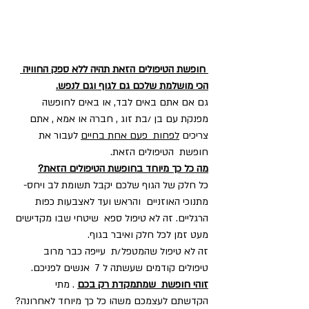
 חופשת הטיפולים הזאת תהיה ללא ספק החוויה 
הכי מושלמת שלכם גם לגוף וגם לנפש.
גם אם אתם באים לבד, או באים לחופשה 
מפנקת עם בן /בת זוג , חברה או אמא , אתם 
צריכים 
לפחות  פעם אחת בחיים
 לעבור את 
חופשת  הטיפולים הזאת.
מה כל כך מיוחד בחופשת הטיפולים הזאת?
כל חלק של הגוף שלכם יקבל תשומת לב ויחס- 
מתנוכי האוזניים  והראש ועד לאצבעות כפות 
הרגליים. זה לא טיפול ספא  שיטחי שבו מקדישים 
מעט זמן לכל חלק ואיבר בגוף.
זה לא טיפול שהמטפל/ת  עייפה כבר מרוב 
טיפולים קודמים שעשתה ל 7  אנשים לפניכם.
זוהי חופשת  שמתמקדת רק בכם
 . מתי 
הקדשתם לעצמכם משהו כל כך מיוחד לאחרונה?