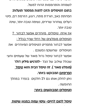
לשמחה והתרוממות הרוח למשל.
בתום הטיפולים תזכו להנות ממספר תועלות:
הפחתת כאב, הורדת מתח, רוגע, הזרמת דם, פינוי 
רעלים ,שחרור שרירים, נשימה טובה יותר, שינה 
טובה יותר.
אז איזה  טיפולים  מיוחדים אפשר לבחור  ?
הטיפולים מומלצים של רחלי שרף בגליל :
אפשר לבחור מתפריט הטיפולים המיוחדים  את 
הטיפולים  שחשקה נפשכם .
אפשר לבחור טיפול גדול מאוד של שעתיים וחצי 
שכולל שילוב של הכל –
להרגיש מיליון דולר 
(מומלץ מאוד ). זה טיפול הבית והוא 
טיפול 
הפרימיום
 המבוקש ביותר.
ניתן לחלק אותו גם ל2 חלקים  בנפרד במהלך 
החופשה .
הטיפולים המבוקשים ביותר:
טיפול לקום לחיים- עיסוי עמוק במגוון שיטות 