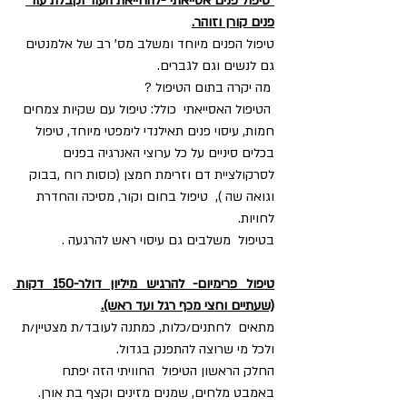
"טיפול פנים אסייאתי"-להחייאת העור וקבלת עור 
פנים קורן וזוהר.
טיפול הפנים מיוחד ומשלב מס' רב של אלמנטים 
גם לנשים וגם לגברים.
 מה יקרה בתום הטיפול ?
 הטיפול האסייאתי  כולל: טיפול עם שקיות צמחים 
חמות, עיסוי פנים תאילנדי לימפטי מיוחד, טיפול 
בכלים סיניים על כל ערוצי האנרגיה בפנים 
לסרקולציית דם וזרימת חמצן (כוסות רוח ,בבוק 
וגואה שה ),  טיפול בחום וקור, מסיכה והחדרת 
לחויות.
בטיפול  משלבים גם עיסוי ראש להרגעה .
טיפול פרימיום- להרגיש מיליון דולר-150 דקות 
(שעתיים וחצי מכף רגל ועד ראש).
מתאים  לחתנים/כלות, כמתנה לעובד/ת מצטיין/ת 
ולכל מי שרוצה להתפנק בגדול.  
החלק הראשון הטיפול  החוויתי הזה יפתח  
באמבט מלחים, שמנים מזינים וקצף בת אורן. 