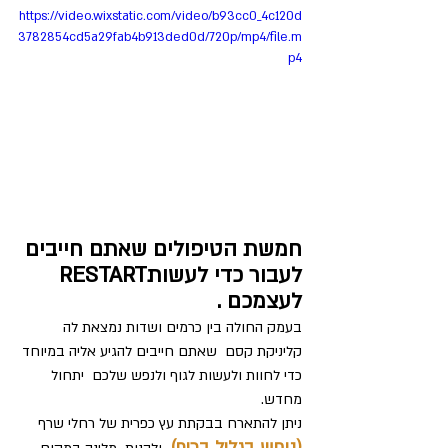
https://video.wixstatic.com/video/b93cc0_4c120d
3782854cd5a29fab4b913ded0d/720p/mp4/file.m
p4
חמשת הטיפולים שאתם חייבים 
לעבור כדי לעשותRESTART   
לעצמכם .
בעמק החולה בין כרמים ושדות נמצאת לה 
קליניקת קסם  שאתם חייבים להגיע אליה במיוחד 
כדי לחוות ולעשות לגוף ולנפש שלכם  יתחול 
מחדש. 
ניתן להתארח בבקתת עץ כפרית של רחלי שרף 
(נופש בגליל בכיף)