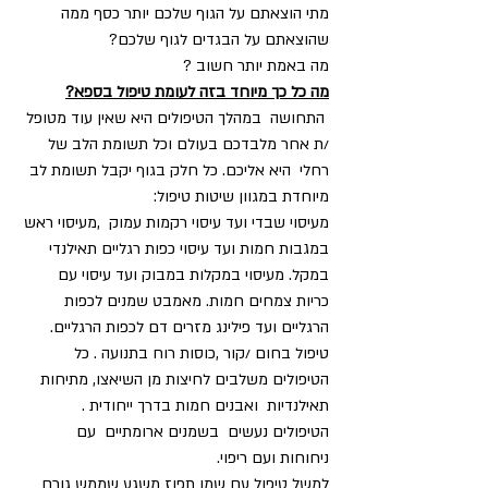
מתי הוצאתם על הגוף שלכם יותר כסף ממה 
שהוצאתם על הבגדים לגוף שלכם?
מה באמת יותר חשוב ?
מה כל כך מיוחד בזה לעומת טיפול בספא?
 התחושה  במהלך הטיפולים היא שאין עוד מטופל 
/ת אחר מלבדכם בעולם וכל תשומת הלב של 
רחלי  היא אליכם. כל חלק בגוף יקבל תשומת לב 
מיוחדת במגוון שיטות טיפול:
מעיסוי שבדי ועד עיסוי רקמות עמוק  ,מעיסוי ראש 
במגבות חמות ועד עיסוי כפות רגליים תאילנדי 
במקל. מעיסוי במקלות במבוק ועד עיסוי עם 
כריות צמחים חמות. מאמבט שמנים לכפות 
הרגליים ועד פילינג מזרים דם לכפות הרגליים.  
טיפול בחום /קור ,כוסות רוח בתנועה . כל 
הטיפולים משלבים לחיצות מן השיאצו, מתיחות 
תאילנדיות  ואבנים חמות בדרך ייחודית .
הטיפולים נעשים  בשמנים ארומתיים  עם 
ניחוחות ועם ריפוי.
למשל טיפול עם שמן תפוז משגע שממש גורם 