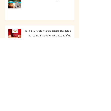
פנקו את עצמכם/יקירכם/העובדים
שלכם עם מארזי טיפוח טבעיים
ומפנקים – תמכו בעסק גלילי!
מתנה עם טעם של בית: מחברת
מתכונים אישית לאמא/לסבתא