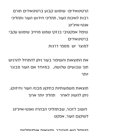
הרטינואידים- שימוש קבוע ברטינואידים תורם 
רבות לאיכות העור, תהליכי חידוש העור ותהליכי 
אנטי-אייג‘ינג
.טיפול אפקטיבי בנזקי שמש מחייב שימוש עקבי 
ברטינואידים
למוצר  יש  מספר דרגות 
את התוצאות והשיפור בעור ניתן להתחיל להרגיש 
תוך שבועיים שלושה,   במיוחד אם העור מבוגר 
יותר
תוצאות משמעותיות בתיקון מבנה העור וחיזוקו, 
ניתן להשיג לאחר    תהליך יותר ארוך 
 חשוב לזכור, שבתהליכי הבהרה ואנטי-אייג‘ינג 
לשיקום העור, אפקט
הטיפול הוא מצטבר, ותוצאות אופטימליות 