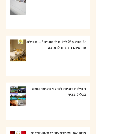
✨ מבצע "2 לילות לימוניים" – חבילת
פרימיום חגיגית לחנוכה
חבילות זוגיות לבילוי בצימר נופש
בגליל בכיף
פנקו את עצמכם/יקירכם/העובדים