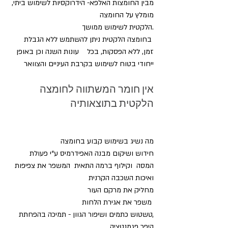
מבין החומצות האלפא- הידרוקסיות לשימוש ביתי, 
מומלץ על החומצה
.הלקטית לשימוש ממושך
 בחומצה הלקטית ניתן להשתמש ללא הגבלת 
זמן, ללא הפסקות, בכל    עונות השנה וכן באופן 
ייחודי בטוח לשימוש בקרבת העיניים והצוואר
אין חומר המשתווה לחומצה 
הלקטית בתוצאותיה
מה נשיג בשימוש קבוע בחומצה
חידוש ושיקום מבנה האפידרמיס ע“י פעולת 
המסה  וקילוף ברמה התאית  המשפר את צפיפות  
ואיכות השכבה הקרנית
מחליק את מרקם העור 
 משפר את אגירת הלחות
,טשטוש כתמים ושיפור הגוון - תמיכה בהפחתת 
היפר פגמנטציה