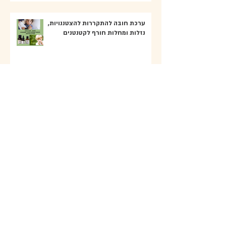
ערכת חובה להתקררות להצטננויות,
נזלות ומחלות חורף לקטנטנים
בואי נצעיר את העור יחד: סרום מולטי
ויטמינים וכלי עבודה להחייאת העור
חמכרית הפלא- כריות חימום וקירור
טיפוליות: