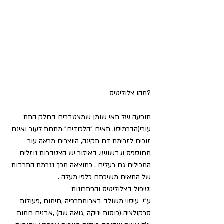
?מהו צלוליטיס
תופעה של תאי שומן שמצטברים בחלק התת 
עורי(הדרמיס). תאים "הלכודים" מתחת לעור ואינם
זוכים לזרימת דם תקינה, היוצרים מראה עור 
מחוספס וגבשושי. באיזור יש הצטברות נוזלים 
המכילים גם רעלים . כתוצאה מכך נגרמת התרבות 
של התאים משיכתם כלפי מעלה .
:טיפול בצלוליטיס והפתרונות
ע"י  עיסוי משולב בארומתרפיה ,חימום ,פעולות 
סרקולציה (כוסות יניקה ,גואה שה) ,אבנים חמות 