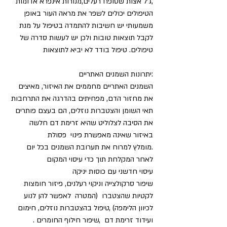
,ג'ל אצות שסופח רעלים,מנורות אינפרא אדומות
הטיפולים יכולים לשפר את מראה העור באופן 
משמעותי יש חשיבות להתמדה בטיפול על מנת 
לקבל תוצאות טובות ולכן יש לעשות סדרה של 
טיפולים. טיפול בודד לא יביא לתוצאות
:יתרונות השמנים האתריים
השמנים האתריים מחממים את האיזור, מאיצים 
את מחזור הדם, מפחיתים בהדרגה את התרחבות 
תאי השומן והצטברות נוזלים, הם בעצם פותרים 
את הסיבה לצלוליט שהיא זרימת דם חלשה 
באיזור שאינה מאפשרת פינוי  פסולת
.מומלץ למרוח את תערובת השמנים בכל יום 
לאחר המקלחת תוך כדי עיסוי המקום
עיסוי חדשני עם כוסות יניקה
שיפור סרקולצייה וניקוי רעלנים, פיזור חומצות 
לקטיות שהצטברו  (המטרה  לאפשר להן לנוע 
לכיוון הלימפה) ,טיפול בהצטברות נוזלים, חימום 
ועידוד זרימת דם  ,שיפור חילוף החומרים .