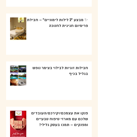
✨ מבצע "2 לילות לימוניים" – חבילת
פרימיום חגיגית לחנוכה
חבילות זוגיות לבילוי בצימר נופש
בגליל בכיף
פנקו את עצמכם/יקירכם/העובדים
שלכם עם מארזי טיפוח טבעיים
ומפנקים – תמכו בעסק גלילי!