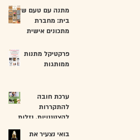
טבעיים ומפנקים –
מתנה עם טעם של
תמכו בעסק גלילי!
בית: מחברת
מתכונים אישית
לאמא/לסבתא
פרקטיקל מתנות
ממותגות
ערכת חובה
להתקררות
להצטננויות, נזלות
ומחלות חורף
בואי נצעיר את
לקטנטנים