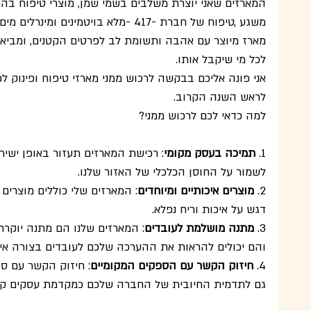
המארזים שאני יוצרת משלבים בשמי שמן, מוצרי טיפוח בה
משגע ,טיפוח של חברת -417 -מלא בויטמיני
מארז מיוצר עם אהבה ותשומת לב לפרטים הקטנים, ומביא ע
לכל מי שיקבל אותו.
אני פונה אליכם בבקשה לרכוש ממני מארזי טיפוח ופינוק 
לראש השנה הקרוב.
למה כדאי לכם לרכוש ממני?
1. 
תמיכה בעסק מקומי
: רכישת המארזים תעזור באופן ישיר 
לשמור על החוסן הכלכלי של האזור שלנו.
2. 
מוצרים איכותיים ומיוחדים
: המארזים שלי כוללים מוצרים 
דגש על איכות וריח נפלא.
3. 
מתנה מושלמת לעובדים
: המארזים שלנו הם מתנה יוקרת
והם יכולים להראות את ההערכה שלכם לעובדים בצורה איש
4. 
חיזוק הקשר עם הספקים המקומיים
: חיזוק הקשר עם ספ
גם לתדמית החיובית של החברה שלכם כמקדמת עסקים קטנ